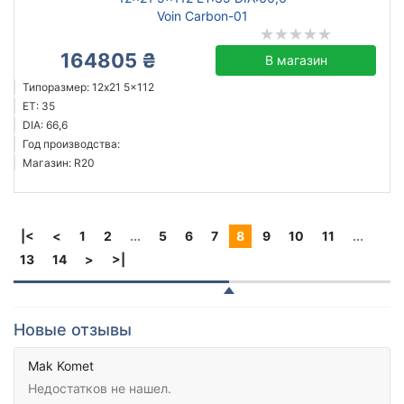
Voin Carbon-01
164805 ₴
В магазин
Типоразмер: 12x21 5x112
ET: 35
DIA: 66,6
Год производства:
Магазин: R20
|<
<
1
2
...
5
6
7
8
9
10
11
...
13
14
>
>|
Новые отзывы
Mak Komet
Недостатков не нашел.