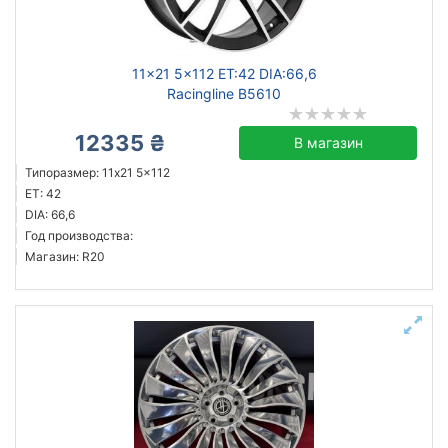
кованый
литой
11x21 5x112 ET:42 DIA:66,6
Racingline B5610
12335 ₴
Сбросить
Подобрать
В магазин
Типоразмер: 11x21 5x112
ET: 42
DIA: 66,6
Год производства:
Магазин: R20