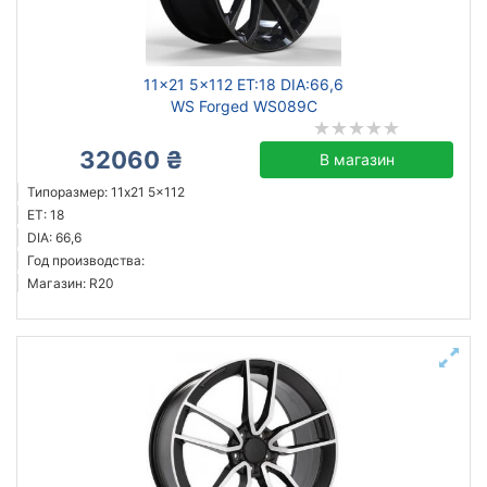
Ступица (dia)
от
до
11x21 5x112 ET:18 DIA:66,6
WS Forged WS089C
32060 ₴
В магазин
ZW
Типоразмер: 11x21 5x112
Mak
ET: 18
ZF
DIA: 66,6
Год производства:
JH
Магазин: R20
Allante
Audi OEM
Autec
BMW OEM
Все бренды
Тип диска