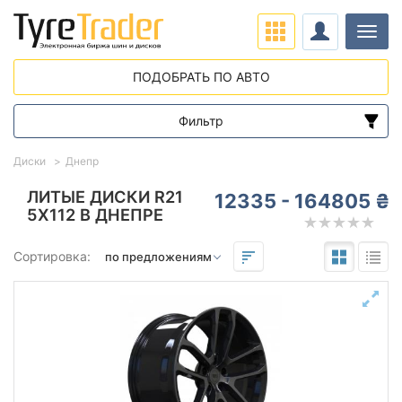
Нави
ПОДОБРАТЬ ПО АВТО
Фильтр
Диапазон цен
Диски
Днепр
от
до
ЛИТЫЕ ДИСКИ R21
12335 - 164805 ₴
5X112 В ДНЕПРЕ
Подбор по параметрам
Сортировка:
Вылет (ET)
от
до