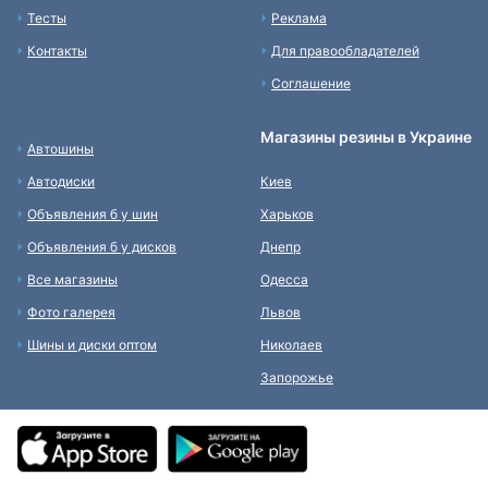
Тесты
Реклама
Контакты
Для правообладателей
Соглашение
Магазины резины в Украине
Автошины
Автодиски
Киев
Объявления б у шин
Харьков
Объявления б у дисков
Днепр
Все магазины
Одесса
Фото галерея
Львов
Шины и диски оптом
Николаев
Запорожье