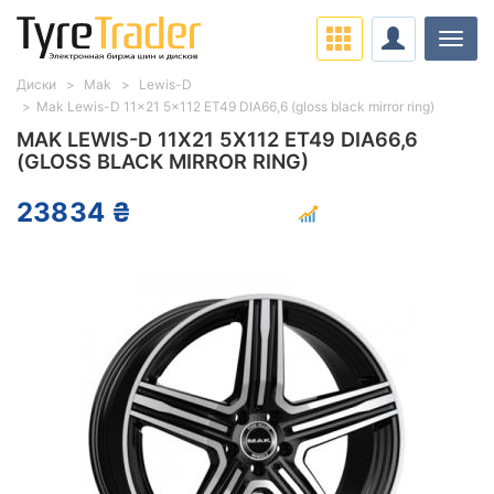
Нави
Диски
Mak
Lewis-D
Mak Lewis-D 11x21 5x112 ET49 DIA66,6 (gloss black mirror ring)
MAK LEWIS-D 11X21 5X112 ET49 DIA66,6
(GLOSS BLACK MIRROR RING)
23834 ₴