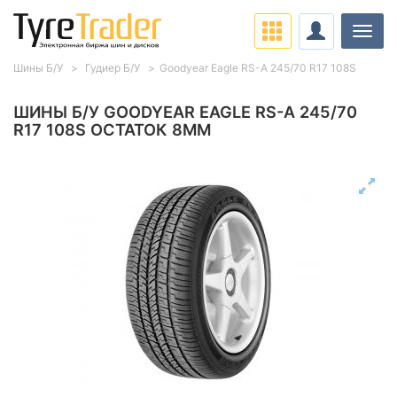
Нави
Шины Б/У
Гудиер Б/У
Goodyear Eagle RS-A 245/70 R17 108S
ШИНЫ Б/У GOODYEAR EAGLE RS-A 245/70
R17 108S ОСТАТОК 8ММ