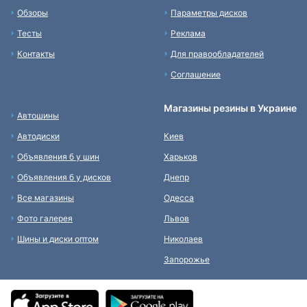
Обзоры
Параметры дисков
Тесты
Реклама
Контакты
Для правообладателей
Соглашение
Магазины резины в Украине
Автошины
Автодиски
Киев
Объявления б у шин
Харьков
Объявления б у дисков
Днепр
Все магазины
Одесса
Фото галерея
Львов
Шины и диски оптом
Николаев
Запорожье