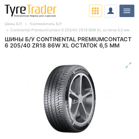
Нави
Шины Б/У
Континенталь Б/У
Continental PremiumContact 6 205/40 ZR18 86W XL остаток 6,5 мм
ШИНЫ Б/У CONTINENTAL PREMIUMCONTACT
6 205/40 ZR18 86W XL ОСТАТОК 6,5 ММ