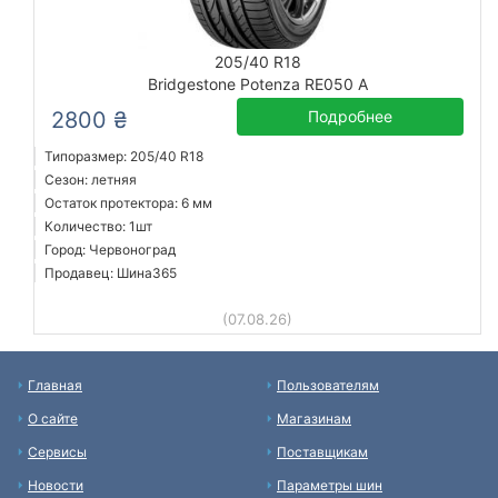
205/40 R18
Bridgestone Potenza RE050 A
2800 ₴
Подробнее
Типоразмер: 205/40 R18
Сезон: летняя
Остаток протектора: 6 мм
Количество: 1шт
Город: Червоноград
Продавец: Шина365
(07.08.26)
Главная
Пользователям
О сайте
Магазинам
Сервисы
Поставщикам
Новости
Параметры шин