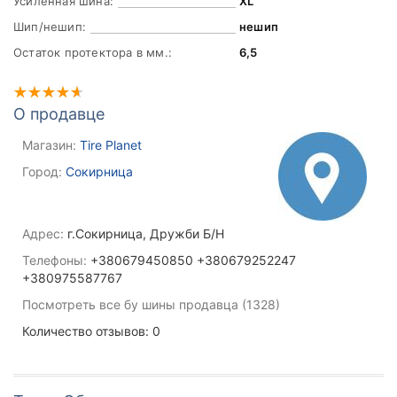
Усиленная шина:
XL
Шип/нешип:
нешип
Остаток протектора в мм.:
6,5
О продавце
Магазин:
Tire Planet
Город:
Сокирница
Адрес:
г.Сокирница, Дружби Б/Н
Телефоны:
+380679450850 +380679252247
+380975587767
Посмотреть все бу шины продавца (1328)
Количество отзывов: 0