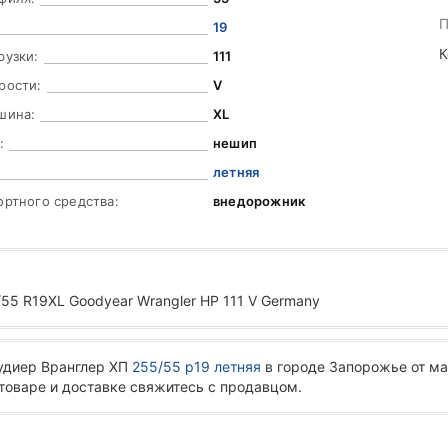
П
19
К
рузки:
111
рости:
V
шина:
XL
:
нешип
летняя
ортного средства:
внедорожник
55 R19XL Goodyear Wrangler HP 111 V Germany
Гудиер Вранглер ХП
255/55 р19 летняя
в городе Запорожье от ма
 товаре и доставке свяжитесь с продавцом.