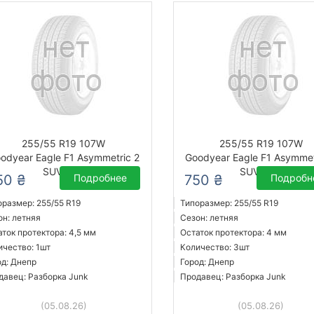
255/55 R19 107W
255/55 R19 107W
odyear Eagle F1 Asymmetric 2
Goodyear Eagle F1 Asymmet
SUV-4X4
SUV-4X4
50 ₴
Подробнее
750 ₴
Подробн
оразмер: 255/55 R19
Типоразмер: 255/55 R19
он: летняя
Сезон: летняя
аток протектора: 4,5 мм
Остаток протектора: 4 мм
ичество: 1шт
Количество: 3шт
од: Днепр
Город: Днепр
давец: Разборка Junk
Продавец: Разборка Junk
(05.08.26)
(05.08.26)