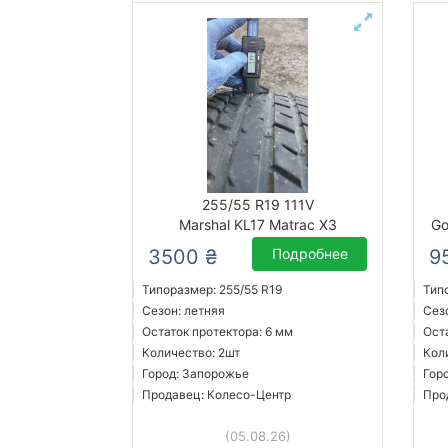
255/55 R19 111V
Marshal KL17 Matrac X3
Go
3500 ₴
Подробнее
9
Типоразмер: 255/55 R19
Тип
Сезон: летняя
Сез
Остаток протектора: 6 мм
Ост
Количество: 2шт
Кол
Город: Запорожье
Гор
Продавец: Колесо-Центр
Про
(05.08.26)