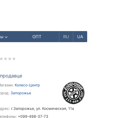
ры
ОПТ
RU
UA
 продавце
агазин:
Колесо-Центр
ород:
Запорожье
дрес:
г.Запорожье, ул. Космическая, 11а
елефоны:
+099-498-37-73