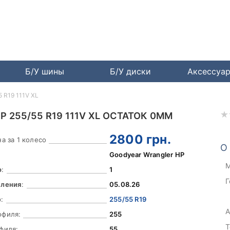
Б/У шины
Б/У диски
Аксессуа
5 R19 111V XL
 255/55 R19 111V XL ОСТАТОК 0ММ
2800
грн.
а за 1 колесо
О
Goodyear Wrangler HP
М
о
:
1
Г
вления
:
05.08.26
:
255/55 R19
А
офиля:
255
Т
филя:
55