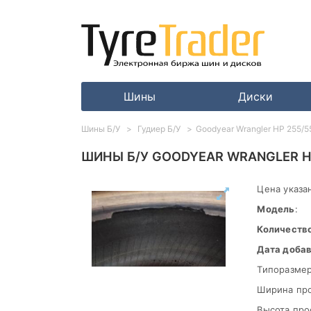
Шины
Диски
Шины Б/У
Гудиер Б/У
Goodyear Wrangler HP 255/5
ШИНЫ Б/У GOODYEAR WRANGLER HP
Цена указан
Модель
:
Количеств
Дата доба
Типоразмер
Ширина пр
Высота про