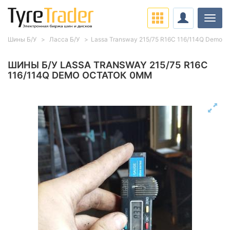
Нави
Шины Б/У
Ласса Б/У
Lassa Transway 215/75 R16C 116/114Q Demo
ШИНЫ Б/У LASSA TRANSWAY 215/75 R16C
116/114Q DEMO ОСТАТОК 0ММ