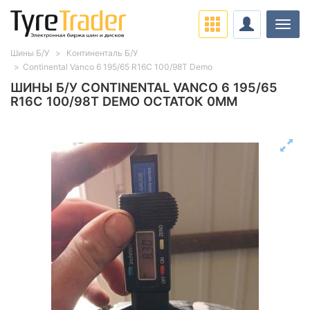
Нави
Шины Б/У
Континенталь Б/У
Continental Vanco 6 195/65 R16C 100/98T Demo
ШИНЫ Б/У CONTINENTAL VANCO 6 195/65
R16C 100/98T DEMO ОСТАТОК 0ММ