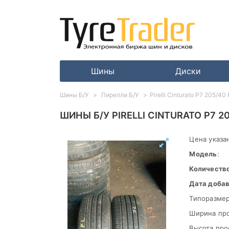
Шины
Диски
Шины Б/У
Пирелли Б/У
Pirelli Cinturato P7 205/40
ШИНЫ Б/У PIRELLI CINTURATO P7 2
Цена указан
Модель
:
Количеств
Дата доба
Типоразмер
Ширина пр
Высота про