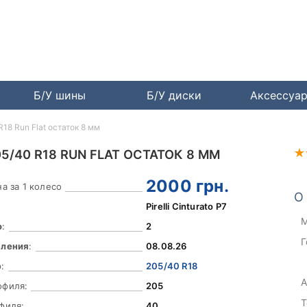
Б/У шины
Б/У диски
Аксессуа
 R18 Run Flat остаток 8 мм
05/40 R18 RUN FLAT ОСТАТОК 8 ММ
2000
грн.
а за 1 колесо
О
Pirelli Cinturato P7
М
о
:
2
Г
вления
:
08.08.26
:
205/40 R18
А
офиля:
205
Т
филя:
40