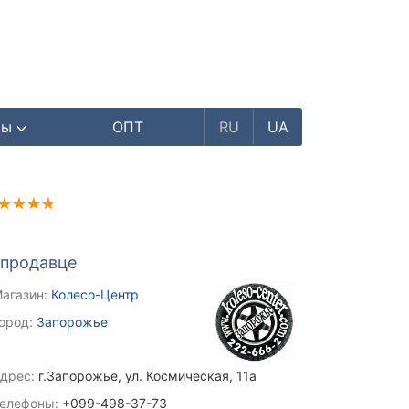
ры
ОПТ
RU
UA
 продавце
агазин:
Колесо-Центр
ород:
Запорожье
дрес:
г.Запорожье, ул. Космическая, 11а
елефоны:
+099-498-37-73