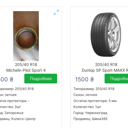
205/40 R18
205/40 R18
Michelin Pilot Sport 4
Dunlop SP Sport MAXX 
500 ₴
Подробнее
1500 ₴
Подробн
оразмер: 205/40 R18
Типоразмер: 205/40 R18
он: летняя
Сезон: летняя
ток протектора: -
Остаток протектора: 5 мм
ичество: 2шт
Количество: 1шт
од: Запорожье
Город: Червоноград
давец: Колесо-Центр
Продавец: Шина365