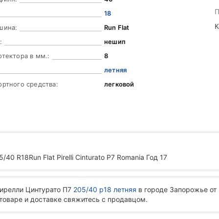
П
18
К
шина:
Run Flat
:
нешип
отектора в мм.:
8
летняя
ортного средства:
легковой
0 R18Run Flat Pirelli Cinturato P7 Romania Год 17
Пирелли Цинтурато П7
205/40 р18 летняя
в городе Запорожье от 
 товаре и доставке свяжитесь с продавцом.