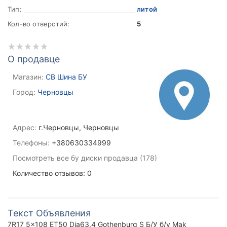
Тип:
литой
Кол-во отверстий:
5
О продавце
Магазин:
СВ Шина БУ
Город:
Черновцы
Адрес:
г.Черновцы, Черновцы
Телефоны:
+380630334999
Посмотреть все бу диски продавца (178)
Количество отзывов: 0
Текст Объявления
7R17 5x108 ET50 Dia63.4 Gothenburg S Б/У б/у Mak