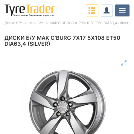
Нави
Диски Б/У
Мак Б/У
Mak G'BURG 7x17 5x108 ET50 DIA63,4 (silver)
ДИСКИ Б/У MAK G'BURG 7X17 5X108 ET50
DIA63,4 (SILVER)