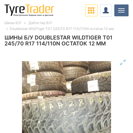
Нави
Шины Б/У
Даблстар Б/У
Doublestar WildTiger T01 245/70 R17 114/110N остаток 12 мм
ШИНЫ Б/У DOUBLESTAR WILDTIGER T01
245/70 R17 114/110N ОСТАТОК 12 ММ