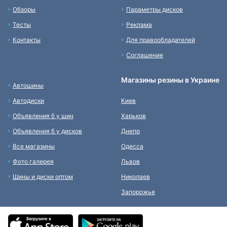
Обзоры
Параметры дисков
Тесты
Реклама
Контакты
Для правообладателей
Соглашение
Магазины резины в Украине
Автошины
Автодиски
Киев
Объявления б у шин
Харьков
Объявления б у дисков
Днепр
Все магазины
Одесса
Фото галерея
Львов
Шины и диски оптом
Николаев
Запорожье