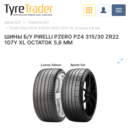
Нави
Шины Б/У
Пирелли Б/У
Pirelli PZero PZ4 315/30 ZR22 107Y XL остаток 5,6 мм
ШИНЫ Б/У PIRELLI PZERO PZ4 315/30 ZR22
107Y XL ОСТАТОК 5,6 ММ