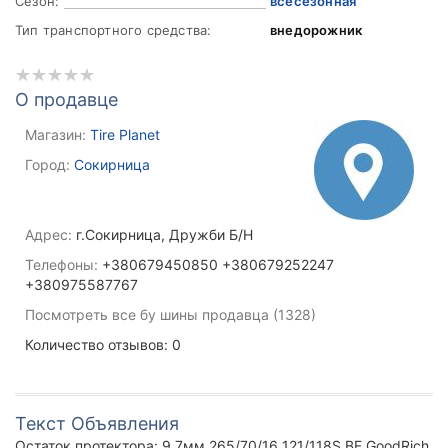
Сезон:
всесезонная
Тип транспортного средства:
внедорожник
О продавце
Магазин:
Tire Planet
Город:
Сокирница
Адрес:
г.Сокирница, Дружби Б/Н
Телефоны:
+380679450850 +380679252247
+380975587767
Посмотреть все бу шины продавца (1328)
Количество отзывов: 0
Текст Объявления
Остаток протектора: 9.7мм 265/70/16 121/118S BF GoodRich