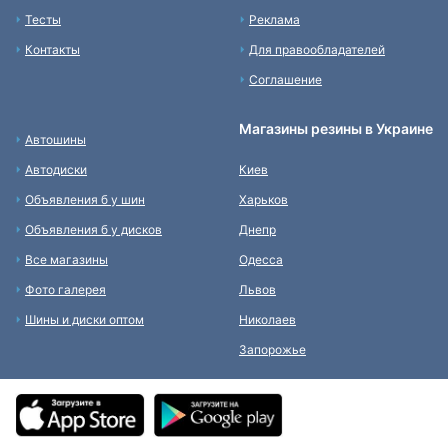
Тесты
Реклама
Контакты
Для правообладателей
Соглашение
Магазины резины в Украине
Автошины
Автодиски
Киев
Объявления б у шин
Харьков
Объявления б у дисков
Днепр
Все магазины
Одесса
Фото галерея
Львов
Шины и диски оптом
Николаев
Запорожье