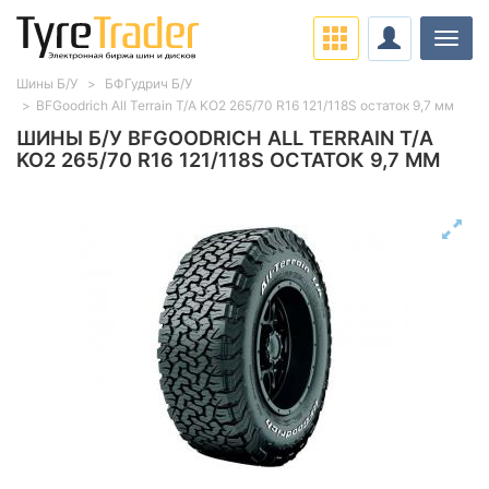
Нави
Шины Б/У
БФГудрич Б/У
BFGoodrich All Terrain T/A KO2 265/70 R16 121/118S остаток 9,7 мм
ШИНЫ Б/У BFGOODRICH ALL TERRAIN T/A
KO2 265/70 R16 121/118S ОСТАТОК 9,7 ММ