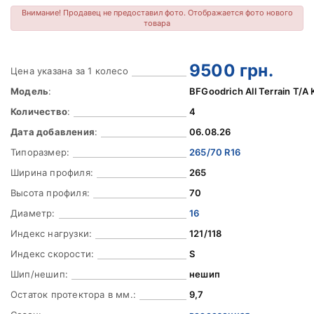
Внимание! Продавец не предоставил фото. Отображается фото нового
товара
9500
грн.
Цена указана за 1 колесо
Модель
:
BFGoodrich All Terrain T/A
Количество
:
4
Дата добавления
:
06.08.26
Типоразмер:
265/70 R16
Ширина профиля:
265
Высота профиля:
70
Диаметр:
16
Индекс нагрузки:
121/118
Индекс скорости:
S
Шип/нешип:
нешип
Остаток протектора в мм.:
9,7