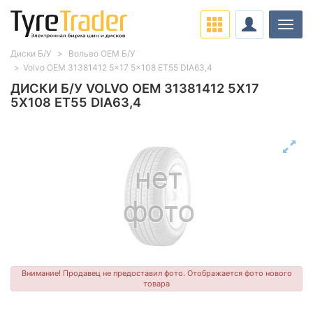
Нави
Диски Б/У
Вольво ОЕМ Б/У
Volvo OEM 31381412 5x17 5x108 ET55 DIA63,4
ДИСКИ Б/У VOLVO OEM 31381412 5X17
5X108 ET55 DIA63,4
Внимание! Продавец не предоставил фото. Отображается фото нового
товара