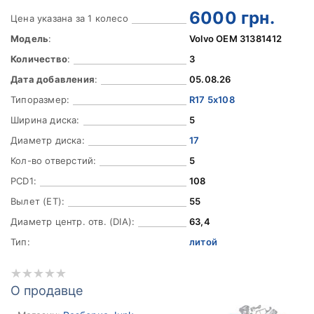
6000
грн.
Цена указана за 1 колесо
Модель
:
Volvo OEM 31381412
Количество
:
3
Дата добавления
:
05.08.26
Типоразмер:
R17 5x108
Ширина диска:
5
Диаметр диска:
17
Кол-во отверстий:
5
PCD1:
108
Вылет (ET):
55
Диаметр центр. отв. (DIA):
63,4
Тип:
литой
О продавце