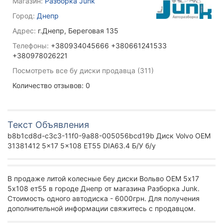
Магазин:
Разборка Junk
Город:
Днепр
Адрес:
г.Днепр, Береговая 135
Телефоны:
+380934045666 +380661241533
+380978026221
Посмотреть все бу диски продавца (311)
Количество отзывов: 0
Текст Объявления
b8b1cd8d-c3c3-11f0-9a88-005056bcd19b Диск Volvo OEM
31381412 5x17 5x108 ET55 DIA63.4 Б/У б/у
В продаже литой колесные беу диски Вольво ОЕМ 5х17
5х108 ет55 в городе Днепр от магазина Разборка Junk.
Стоимость одного автодиска - 6000грн. Для получения
дополнительной информации свяжитесь с продавцом.