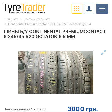
Нави
Шины Б/У
Континенталь Б/У
Continental PremiumContact 6 245/45 R20 остаток 6,5 мм
ШИНЫ Б/У CONTINENTAL PREMIUMCONTACT
6 245/45 R20 ОСТАТОК 6,5 ММ
3000
грн.
Цена указана за 1 колесо