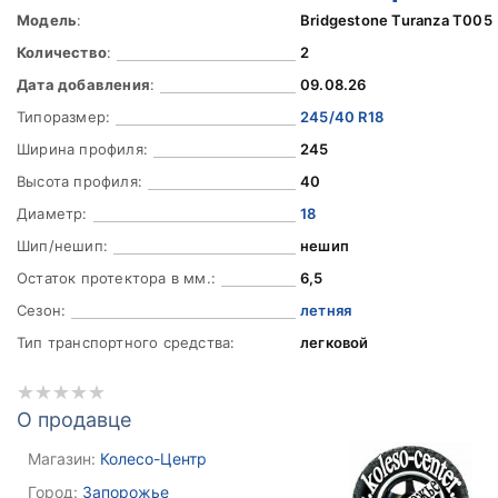
Модель
:
Bridgestone Turanza T005
Количество
:
2
Дата добавления
:
09.08.26
Типоразмер:
245/40 R18
Ширина профиля:
245
Высота профиля:
40
Диаметр:
18
Шип/нешип:
нешип
Остаток протектора в мм.:
6,5
Сезон:
летняя
Тип транспортного средства:
легковой
О продавце
Магазин:
Колесо-Центр
Город:
Запорожье