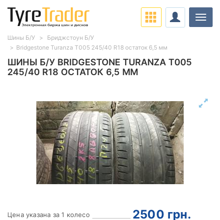
Нави
Шины Б/У
Бриджстоун Б/У
Bridgestone Turanza T005 245/40 R18 остаток 6,5 мм
ШИНЫ Б/У BRIDGESTONE TURANZA T005
245/40 R18 ОСТАТОК 6,5 ММ
2500
грн.
Цена указана за 1 колесо