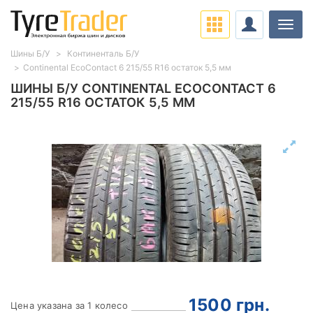
Нави
Шины Б/У
Континенталь Б/У
Continental EcoContact 6 215/55 R16 остаток 5,5 мм
ШИНЫ Б/У CONTINENTAL ECOCONTACT 6
215/55 R16 ОСТАТОК 5,5 ММ
1500
грн.
Цена указана за 1 колесо