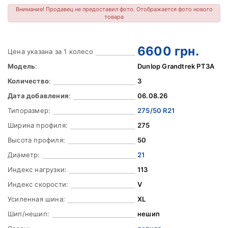
Внимание! Продавец не предоставил фото. Отображается фото нового
товара
6600
грн.
Цена указана за 1 колесо
Модель
:
Dunlop Grandtrek PT3A
Количество
:
3
Дата добавления
:
06.08.26
Типоразмер:
275/50 R21
Ширина профиля:
275
Высота профиля:
50
Диаметр:
21
Индекс нагрузки:
113
Индекс скорости:
V
Усиленная шина:
XL
Шип/нешип:
нешип