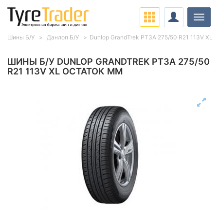
Нави
Шины Б/У
Данлоп Б/У
Dunlop GrandTrek PT3A 275/50 R21 113V XL
ШИНЫ Б/У DUNLOP GRANDTREK PT3A 275/50
R21 113V XL ОСТАТОК ММ