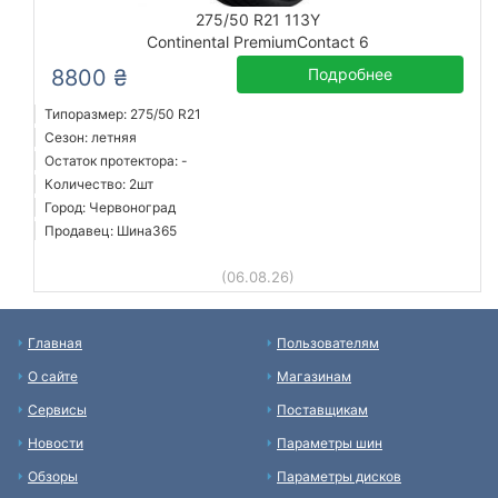
275/50 R21 113Y
Continental PremiumContact 6
8800 ₴
Подробнее
Типоразмер: 275/50 R21
Сезон: летняя
Остаток протектора: -
Количество: 2шт
Город: Червоноград
Продавец: Шина365
(06.08.26)
Главная
Пользователям
О сайте
Магазинам
Сервисы
Поставщикам
Новости
Параметры шин
Обзоры
Параметры дисков