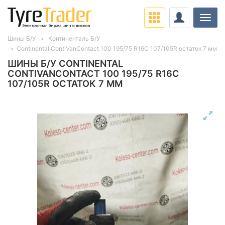
Нави
Шины Б/У
Континенталь Б/У
Continental ContiVanContact 100 195/75 R16C 107/105R остаток 7 мм
ШИНЫ Б/У CONTINENTAL
CONTIVANCONTACT 100 195/75 R16C
107/105R ОСТАТОК 7 ММ