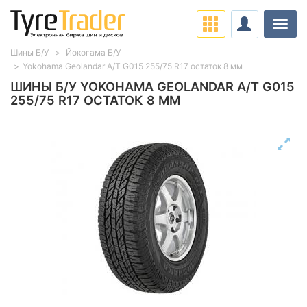
Нави
Шины Б/У
Йокогама Б/У
Yokohama Geolandar A/T G015 255/75 R17 остаток 8 мм
ШИНЫ Б/У YOKOHAMA GEOLANDAR A/T G015
255/75 R17 ОСТАТОК 8 ММ