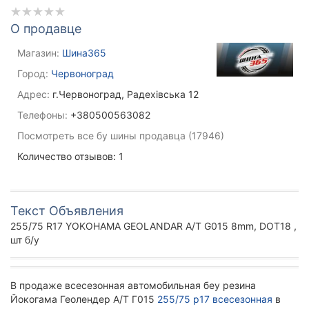
О продавце
Магазин:
Шина365
Город:
Червоноград
Адрес:
г.Червоноград, Радехівська 12
Телефоны:
+380500563082
Посмотреть все бу шины продавца (17946)
Количество отзывов: 1
Текст Объявления
255/75 R17 YOKOHAMA GEOLANDAR A/T G015 8mm, DOT18 ,
шт б/у
В продаже всесезонная автомобильная беу резина
Йокогама Геолендер А/Т Г015
255/75 р17 всесезонная
в