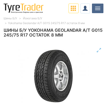
Нави
Шины Б/У
Йокогама Б/У
Yokohama Geolandar A/T G015 245/75 R17 остаток 8 мм
ШИНЫ Б/У YOKOHAMA GEOLANDAR A/T G015
245/75 R17 ОСТАТОК 8 ММ