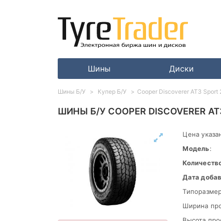
Шины
Диски
Шины Б/У
Купер Б/У
Cooper Discoverer AT3 Sport
ШИНЫ Б/У COOPER DISCOVERER AT3
Цена указан
Модель
:
Количеств
Дата доба
Типоразмер
Ширина пр
Высота про