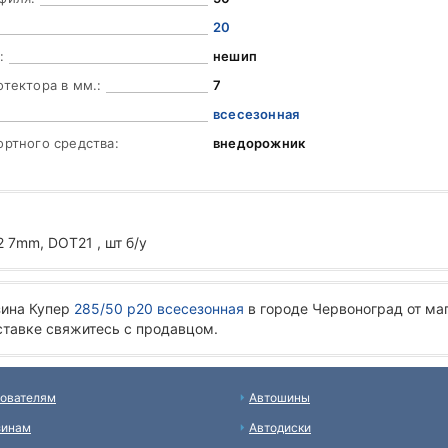
20
:
нешип
отектора в мм.:
7
всесезонная
ортного средства:
внедорожник
 7mm, DOT21 , шт б/у
зина Купер
285/50 р20 всесезонная
в городе Червоноград от ма
ставке свяжитесь с продавцом.
ователям
Автошины
зинам
Автодиски