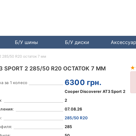
Б/У шины
Б/У диски
Аксессуа
 2 285/50 R20 остаток 7 мм
 SPORT 2 285/50 R20 ОСТАТОК 7 ММ
6300
грн.
а за 1 колесо
Cooper Discoverer AT3 Sport 2
о
:
2
вления
:
07.08.26
:
285/50 R20
офиля:
285
филя:
50