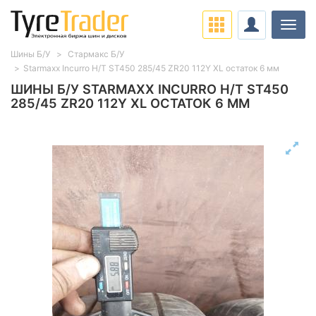
Нави
Шины Б/У
Стармакс Б/У
Starmaxx Incurro H/T ST450 285/45 ZR20 112Y XL остаток 6 мм
ШИНЫ Б/У STARMAXX INCURRO H/T ST450
285/45 ZR20 112Y XL ОСТАТОК 6 ММ