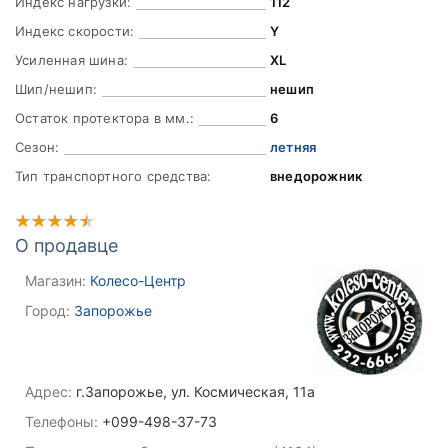
Индекс нагрузки:
112
Индекс скорости:
Y
Усиленная шина:
XL
Шип/нешип:
нешип
Остаток протектора в мм.:
6
Сезон:
летняя
Тип транспортного средства:
внедорожник
О продавце
Магазин:
Колесо-Центр
Город:
Запорожье
Адрес:
г.Запорожье, ул. Космическая, 11а
Телефоны:
+099-498-37-73