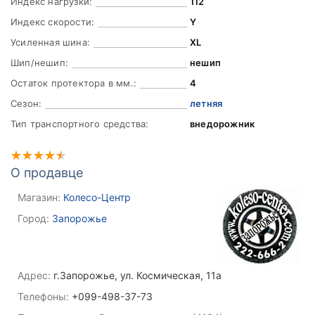
Индекс нагрузки:
112
Индекс скорости:
Y
Усиленная шина:
XL
Шип/нешип:
нешип
Остаток протектора в мм.:
4
Сезон:
летняя
Тип транспортного средства:
внедорожник
О продавце
Магазин:
Колесо-Центр
Город:
Запорожье
Адрес:
г.Запорожье, ул. Космическая, 11а
Телефоны:
+099-498-37-73