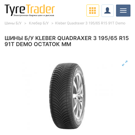
Нави
Шины Б/У
Клебер Б/У
Kleber Quadraxer 3 195/65 R15 91T Demo
ШИНЫ Б/У KLEBER QUADRAXER 3 195/65 R15
91T DEMO ОСТАТОК ММ