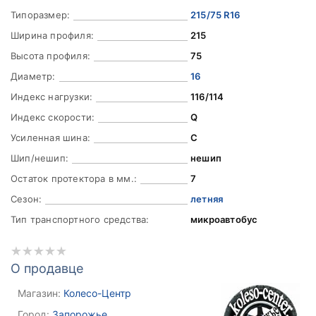
Типоразмер:
215/75 R16
Ширина профиля:
215
Высота профиля:
75
Диаметр:
16
Индекс нагрузки:
116/114
Индекс скорости:
Q
Усиленная шина:
C
Шип/нешип:
нешип
Остаток протектора в мм.:
7
Сезон:
летняя
Тип транспортного средства:
микроавтобус
О продавце
Магазин:
Колесо-Центр
Город:
Запорожье