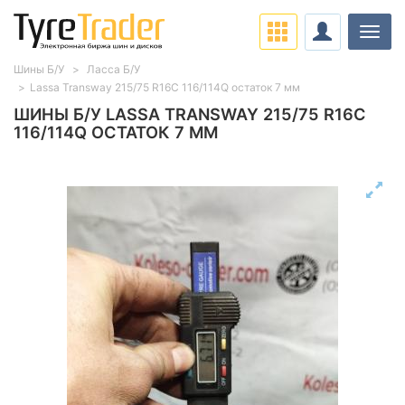
Нави
Шины Б/У
Ласса Б/У
Lassa Transway 215/75 R16C 116/114Q остаток 7 мм
ШИНЫ Б/У LASSA TRANSWAY 215/75 R16C
116/114Q ОСТАТОК 7 ММ