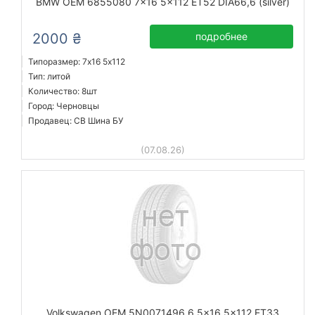
BMW OEM 6855080 7x16 5x112 ET52 DIA66,6 (silver)
2000 ₴
подробнее
Типоразмер: 7x16 5х112
Тип: литой
Количество: 8шт
Город: Черновцы
Продавец: СВ Шина БУ
(07.08.26)
Volkswagen OEM 5N0071496 6,5x16 5x112 ET33