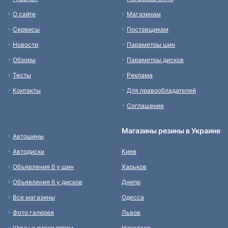
О сайте
Магазинам
Сервисы
Поставщикам
Новости
Параметры шин
Обзоры
Параметры дисков
Тесты
Реклама
Контакты
Для правообладателей
Соглашение
Магазины резины в Украине
Автошины
Автодиски
Киев
Объявления б у шин
Харьков
Объявления б у дисков
Днепр
Все магазины
Одесса
Фото галерея
Львов
Шины и диски оптом
Николаев