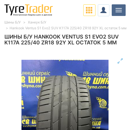
Нави
Шины Б/У
Ханкук Б/У
Hankook Ventus S1 Evo2 SUV K117A 225/40 ZR18 92Y XL остаток 5 мм
ШИНЫ Б/У HANKOOK VENTUS S1 EVO2 SUV
K117A 225/40 ZR18 92Y XL ОСТАТОК 5 ММ