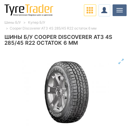
Нави
Шины Б/У
Купер Б/У
Cooper Discoverer AT3 4S 285/45 R22 остаток 6 мм
ШИНЫ Б/У COOPER DISCOVERER AT3 4S
285/45 R22 ОСТАТОК 6 ММ