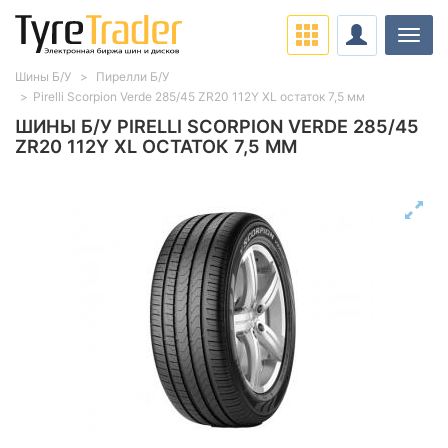
Нави
Шины Б/У
Пирелли Б/У
Pirelli Scorpion Verde 285/45 ZR20 112Y XL остаток 7,5 мм
ШИНЫ Б/У PIRELLI SCORPION VERDE 285/45
ZR20 112Y XL ОСТАТОК 7,5 ММ