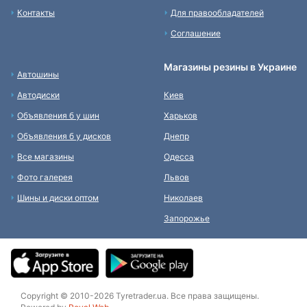
Контакты
Для правообладателей
Соглашение
Магазины резины в Украине
Автошины
Автодиски
Киев
Объявления б у шин
Харьков
Объявления б у дисков
Днепр
Все магазины
Одесса
Фото галерея
Львов
Шины и диски оптом
Николаев
Запорожье
Copyright © 2010-2026 Tyretrader.ua. Все права защищены.