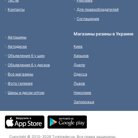
Тесты
Реклама
Контакты
Для правообладателей
Соглашение
Магазины резины в Украине
Автошины
Автодиски
Киев
Объявления б у шин
Харьков
Объявления б у дисков
Днепр
Все магазины
Одесса
Фото галерея
Львов
Шины и диски оптом
Николаев
Запорожье
Copyright © 2010-2026 Tyretrader.ua. Все права защищены.