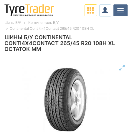
Нави
Шины Б/У
Континенталь Б/У
Continental Conti4x4Contact 265/45 R20 108H XL
ШИНЫ Б/У CONTINENTAL
CONTI4X4CONTACT 265/45 R20 108H XL
ОСТАТОК ММ