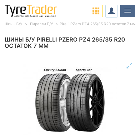
Нави
Шины Б/У
Пирелли Б/У
Pirelli PZero PZ4 265/35 R20 остаток 7 мм
ШИНЫ Б/У PIRELLI PZERO PZ4 265/35 R20
ОСТАТОК 7 ММ