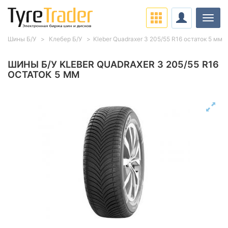
Нави
Шины Б/У
Клебер Б/У
Kleber Quadraxer 3 205/55 R16 остаток 5 мм
ШИНЫ Б/У KLEBER QUADRAXER 3 205/55 R16
ОСТАТОК 5 ММ