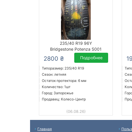
235/40 R19 96Y
Bridgestone Potenza S001
2800 ₴
Подробнее
1
Типоразмер: 235/40 R19
Тип
Сезон: летняя
Сез
Остаток протектора: 6 мм
Ост
Количество: 1шт
Кол
Город: Запорожье
Гор
Продавец: Колесо-Центр
Про
(06.08.26)
Главная
Польз