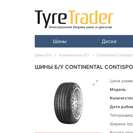
Шины
Диски
Шины Б/У
Континенталь Б/У
Continental ContiSpo
ШИНЫ Б/У CONTINENTAL CONTISPO
Цена указан
Модель
:
Количеств
Дата доба
Типоразмер
Ширина пр
Высота про