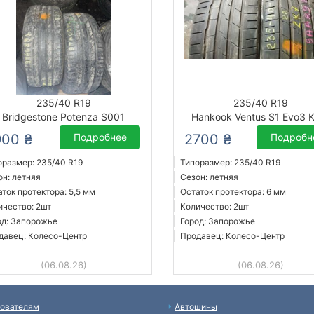
235/40 R19
235/40 R19
Bridgestone Potenza S001
Hankook Ventus S1 Evo3 
900 ₴
Подробнее
2700 ₴
Подробн
оразмер: 235/40 R19
Типоразмер: 235/40 R19
он: летняя
Сезон: летняя
аток протектора: 5,5 мм
Остаток протектора: 6 мм
ичество: 2шт
Количество: 2шт
од: Запорожье
Город: Запорожье
давец: Колесо-Центр
Продавец: Колесо-Центр
(06.08.26)
(06.08.26)
ователям
Автошины