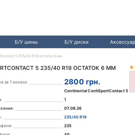
Б/У шины
Б/У диски
Аксессуа
rtContact 5 235/40 R19 остаток 6 мм
RTCONTACT 5 235/40 R19 ОСТАТОК 6 ММ
2800
грн.
а за 1 колесо
Continental ContiSportContact 5
о
:
1
вления
:
07.08.26
:
235/40 R19
офиля:
235
филя:
40