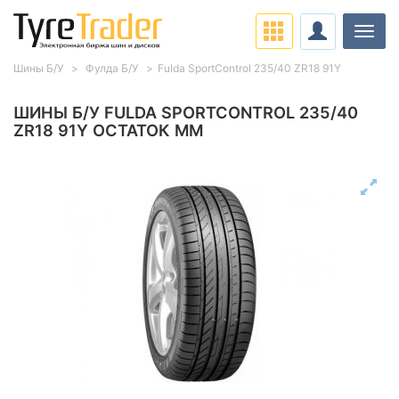
Нави
Шины Б/У
Фулда Б/У
Fulda SportControl 235/40 ZR18 91Y
ШИНЫ Б/У FULDA SPORTCONTROL 235/40
ZR18 91Y ОСТАТОК ММ