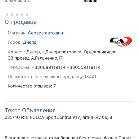
Шип/нешип:
нешип
О продавце
Магазин:
Сервис автошин
Город:
Днепр
Адрес:
г.Днепр, г.Днепропетровск, Орджоникидзе
33,проезд А.Гальченко,17
Телефоны:
+380689119114 +380509119114
Посмотреть все бу шины продавца (844)
Количество отзывов: 7
Текст Объявления
235/40 R18 FULDA SportControl 91Y, літня б/у бв, 8
В продаже летняя автомобильная беу резина Фулда Спорт