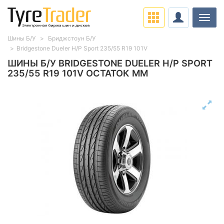
Нави
Шины Б/У
Бриджстоун Б/У
Bridgestone Dueler H/P Sport 235/55 R19 101V
ШИНЫ Б/У BRIDGESTONE DUELER H/P SPORT
235/55 R19 101V ОСТАТОК ММ