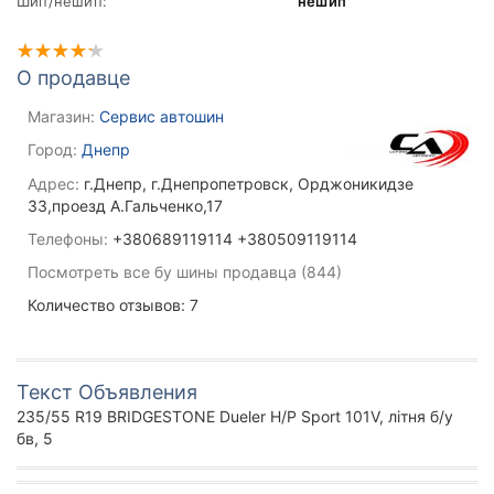
Шип/нешип:
нешип
О продавце
Магазин:
Сервис автошин
Город:
Днепр
Адрес:
г.Днепр, г.Днепропетровск, Орджоникидзе
33,проезд А.Гальченко,17
Телефоны:
+380689119114 +380509119114
Посмотреть все бу шины продавца (844)
Количество отзывов: 7
Текст Объявления
235/55 R19 BRIDGESTONE Dueler H/P Sport 101V, літня б/у
бв, 5