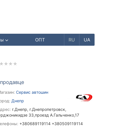
ры
ОПТ
RU
UA
 продавце
агазин:
Сервис автошин
ород:
Днепр
дрес:
г.Днепр, г.Днепропетровск,
рджоникидзе 33,проезд А.Гальченко,17
елефоны:
+380689119114 +380509119114