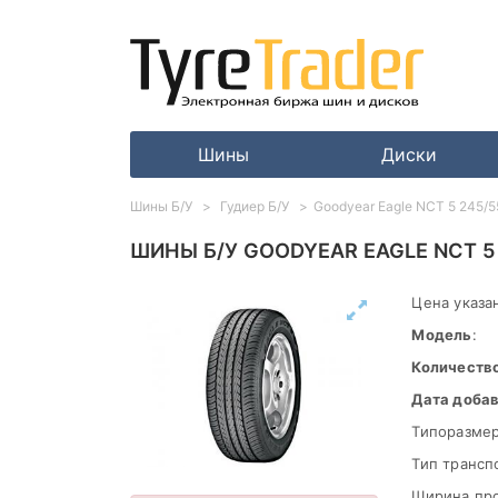
Шины
Диски
Шины Б/У
Гудиер Б/У
Goodyear Eagle NCT 5 245/
ШИНЫ Б/У GOODYEAR EAGLE NCT 5
Цена указан
Модель
:
Количеств
Дата доба
Типоразмер
Тип трансп
Ширина пр