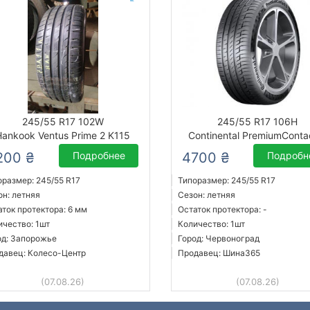
245/55 R17 102W
245/55 R17 106H
Hankook Ventus Prime 2 K115
Continental PremiumConta
200 ₴
Подробнее
4700 ₴
Подробн
оразмер: 245/55 R17
Типоразмер: 245/55 R17
он: летняя
Сезон: летняя
аток протектора: 6 мм
Остаток протектора: -
ичество: 1шт
Количество: 1шт
од: Запорожье
Город: Червоноград
давец: Колесо-Центр
Продавец: Шина365
(07.08.26)
(07.08.26)