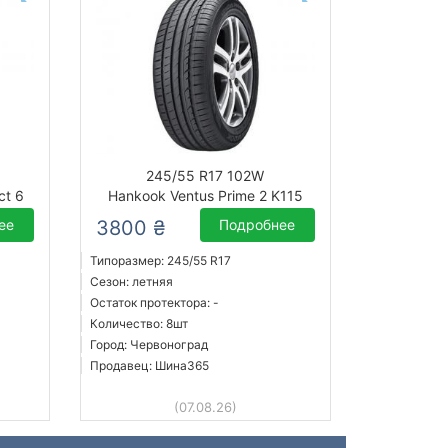
245/55 R17 102W
ct 6
Hankook Ventus Prime 2 K115
ее
3800 ₴
Подробнее
Типоразмер: 245/55 R17
Сезон: летняя
Остаток протектора: -
Количество: 8шт
Город: Червоноград
Продавец: Шина365
(07.08.26)