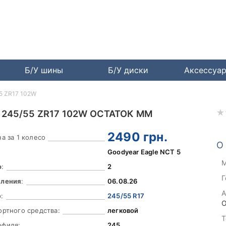
Б/У шины
Б/У диски
Аксессуа
55 ZR17 102W
 245/55 ZR17 102W ОСТАТОК ММ
2490
грн.
а за 1 колесо
О
Goodyear Eagle NCT 5
М
о
:
2
Г
вления
:
06.08.26
А
:
245/55 R17
О
ортного средства:
легковой
Т
офиля:
245