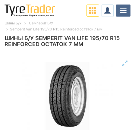
Нави
Шины Б/У
Семперит Б/У
Semperit Van Life 195/70 R15 Reinforced остаток 7 мм
ШИНЫ Б/У SEMPERIT VAN LIFE 195/70 R15
REINFORCED ОСТАТОК 7 ММ