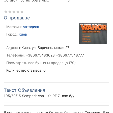
Остаток протектора в мм.:
7
О продавце
Магазин:
Автодиск
Город:
Киев
Адрес:
г.Киев, ул. Бориспольская 27
Телефоны:
+380675483028 +380677548777
Посмотреть все бу шины продавца (70)
Количество отзывов: 0
Текст Объявления
195/70/15 Semperit Van-Life RF 7+mm б/у
В продаже летняя автомобильная беу резина Семперит Ван