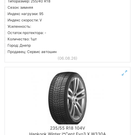
Типоразмер: 255/40 R18
Сезон: зимняя
Индекс нагрузки: 95
Индекс скорости: V
Усиленность:
Остаток протектора: -
Количество: 1шт
Город: Днепр
Продавец: Сервис автошин
(06.08.26)
235/55 R18 104V
Hankook Winter I*Cept Evo3 X W330A