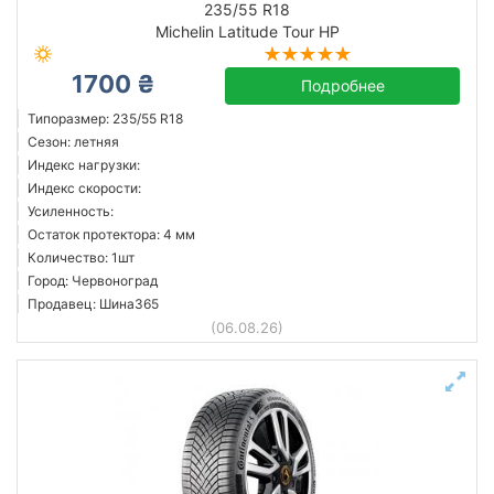
235/55 R18
Michelin Latitude Tour HP
1700 ₴
Accelera
Подробнее
Advanta
Типоразмер: 235/55 R18
Сезон: летняя
Antares
Индекс нагрузки:
Apollo
Индекс скорости:
Arivo
Усиленность:
Остаток протектора: 4 мм
Austone
Количество: 1шт
Avon
Город: Червоноград
Barum
Продавец: Шина365
(06.08.26)
Все бренды
Сбросить
Подобрать