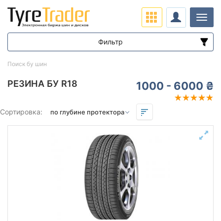
Нави
Фильтр
Диапазон цен
Поиск бу шин
от
до
РЕЗИНА БУ R18
1000 - 6000 ₴
Подбор по параметрам
Сортировка:
Сезон
Остаток протектора в мм.
от
до