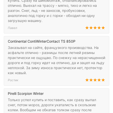
купить. Сразу на шиномонтаж, отбалансировались
отлично. Выехал на трассу - мягко, тихо и легко на
разгон. Снег, льд - не заносов, пробуксовки,
аналогично под горку и с горки - обходил ни одну
загрузшую машину.
Павел
Continental ContiWinterContact TS 850P
Заказывал на сайте, французкого производства. На
асфальте отлично - разницы после летней резины
практически не ощущаю. По снежку на нерасчищенной
дороге и под горку идет на отлично, да и зацеп на льду
неплохой. За зиму износа практически нет, протектор
как новый.
Ростик
Pirelli Scorpion Winter
Только успел купить и поставить, как сразу выпал
снег, потом мороз, дороги укаталисть в скользкие
колеи. Вообщем не обкатав толком сразу после