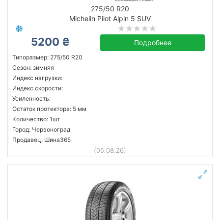
летняя
275/50 R20
Michelin Pilot Alpin 5 SUV
Остаток протектора в мм.
5200 ₴
от
до
Подробнее
Типоразмер: 275/50 R20
Сезон: зимняя
Индекс нагрузки:
Bridgestone
Индекс скорости:
Continental
Усиленность:
Остаток протектора: 5 мм
Hankook
Количество: 1шт
Michelin
Город: Червоноград
Nokian
Продавец: Шина365
(05.08.26)
Nordexx
Pirelli
Sailun
Все бренды