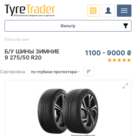
Нави
Фильтр
Диапазон цен
Поиск бу шин
от
до
Б/У ШИНЫ ЗИМНИЕ
1100 - 9000 ₴
9 275/50 R20
Подбор по параметрам
Сортировка:
Сезон
всесезонная
зимняя нешип