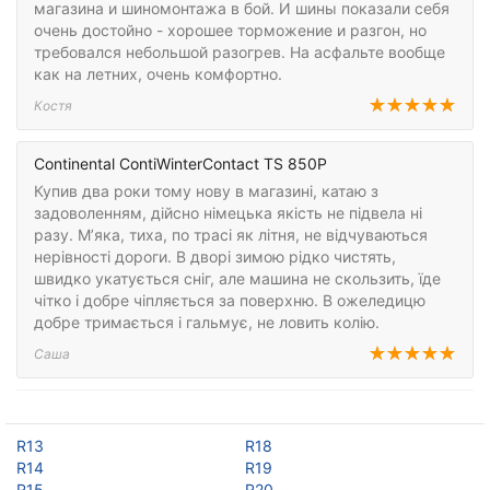
магазина и шиномонтажа в бой. И шины показали себя
очень достойно - хорошее торможение и разгон, но
требовался небольшой разогрев. На асфальте вообще
как на летних, очень комфортно.
Костя
Continental ContiWinterContact TS 850P
Купив два роки тому нову в магазині, катаю з
задоволенням, дійсно німецька якість не підвела ні
разу. М’яка, тиха, по трасі як літня, не відчуваються
нерівності дороги. В дворі зимою рідко чистять,
швидко укатується сніг, але машина не скользить, їде
чітко і добре чіпляється за поверхню. В ожеледицю
добре тримається і гальмує, не ловить колію.
Саша
R13
R18
R14
R19
R15
R20