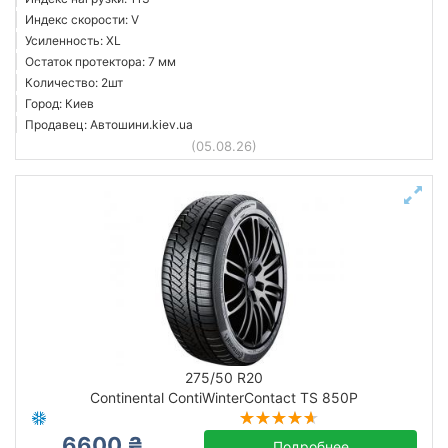
Индекс скорости: V
Усиленность: XL
Остаток протектора: 7 мм
Количество: 2шт
Город: Киев
Продавец: Автошини.kiev.ua
(05.08.26)
275/50 R20
Continental ContiWinterContact TS 850P
6600 ₴
Подробнее