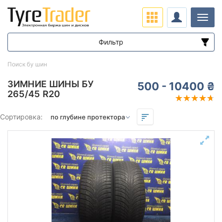
Нави
Фильтр
Диапазон цен
Поиск бу шин
от
до
ЗИМНИЕ ШИНЫ БУ
500 - 10400 ₴
265/45 R20
Подбор по параметрам
Сортировка:
Сезон
всесезонная
зимняя нешип