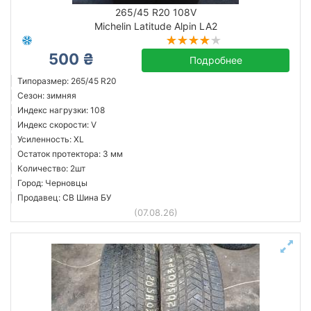
летняя
265/45 R20 108V
Michelin Latitude Alpin LA2
Остаток протектора в мм.
500 ₴
от
до
Подробнее
Типоразмер: 265/45 R20
Сезон: зимняя
Индекс нагрузки: 108
Bridgestone
Индекс скорости: V
Continental
Усиленность: XL
Остаток протектора: 3 мм
Dunlop
Количество: 2шт
Hankook
Город: Черновцы
Kumho
Продавец: СВ Шина БУ
(07.08.26)
Michelin
Nokian
Pirelli
Все бренды