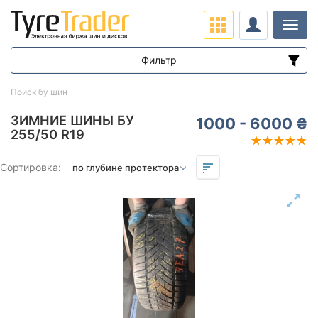
Нави
Фильтр
Диапазон цен
Поиск бу шин
от
до
ЗИМНИЕ ШИНЫ БУ
1000 - 6000 ₴
255/50 R19
Подбор по параметрам
Сортировка:
Сезон
всесезонная
зимняя нешип