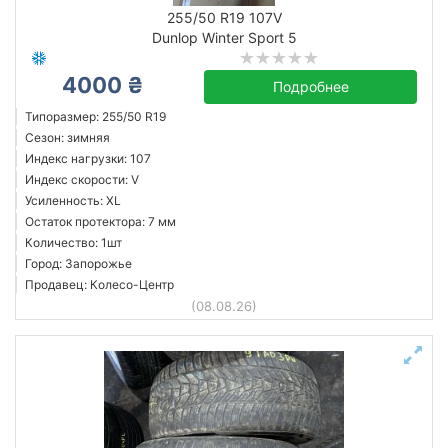
летняя
255/50 R19 107V
Dunlop Winter Sport 5
Остаток протектора в мм.
4000 ₴
от
до
Подробнее
Типоразмер: 255/50 R19
Сезон: зимняя
Индекс нагрузки: 107
Bridgestone
Индекс скорости: V
Continental
Усиленность: XL
Остаток протектора: 7 мм
Dunlop
Количество: 1шт
Evergreen
Город: Запорожье
Falken
Продавец: Колесо-Центр
(08.08.26)
Firestone
Fulda
Gislaved
Все бренды