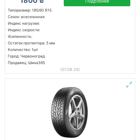
1800 ₴
Подробнее
Типоразмер: 185/60 R15
Сезон: всесезонная
Индекс нагрузки:
Индекс скорости:
Усиленность:
Остаток протектора: 5 мм
Количество: 1шт
Город: Червоноград
Продавец: Шина365
(07.08.26)