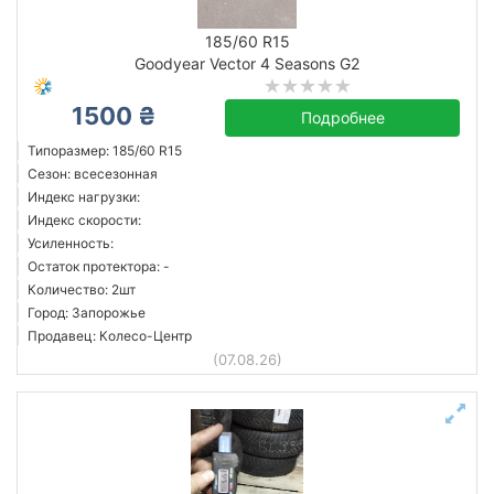
летняя
185/60 R15
Остаток протектора в мм.
Goodyear Vector 4 Seasons G2
от
до
1500 ₴
Подробнее
Типоразмер: 185/60 R15
Сезон: всесезонная
Continental
Индекс нагрузки:
Goodride
Индекс скорости:
Усиленность:
Goodyear
Остаток протектора: -
Hankook
Количество: 2шт
Kleber
Город: Запорожье
Продавец: Колесо-Центр
Kumho
(07.08.26)
Matador
Michelin
Все бренды