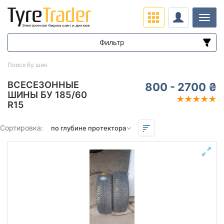
Нави
Фильтр
Диапазон цен
Поиск бу шин
от
до
ВСЕСЕЗОННЫЕ
800 - 2700 ₴
ШИНЫ БУ 185/60
R15
Подбор по параметрам
Сортировка:
Сезон
всесезонная
зимняя нешип