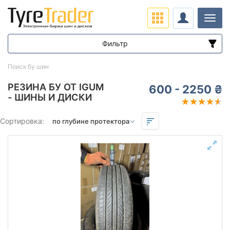
Нави
Фильтр
Диапазон цен
Поиск бу шин
от
до
РЕЗИНА БУ ОТ IGUM
600 - 2250 ₴
- ШИНЫ И ДИСКИ
Подбор по параметрам
Сортировка:
Сезон
Остаток протектора в мм.
от
до