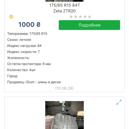
175/65 R15 84T
Zeta ZTR20
Bridgestone
1000 ₴
Подробнее
Chaoyang
Типоразмер: 175/65 R15
Continental
Сезон: летняя
Индекс нагрузки: 84
Cooper
Индекс скорости: T
Cordiant
Усиленность:
Debica
Остаток протектора: 6 мм
Количество: 4шт
Doublestar
Город:
Dunlop
Продавец: iGum - шины и диски
Все бренды
(10.08.26)
Сбросить
Подобрать