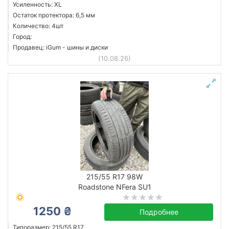
Усиленность: XL
Остаток протектора: 6,5 мм
Количество: 4шт
Город:
Продавец: iGum - шины и диски
(10.08.26)
215/55 R17 98W
Roadstone NFera SU1
1250 ₴
Подробнее
Типоразмер: 215/55 R17