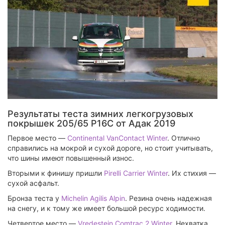
Результаты теста зимних легкогрузовых
покрышек 205/65 Р16C от Адак 2019
Первое место —
Continental VanContact Winter
. Отлично
справились на мокрой и сухой дороге, но стоит учитывать,
что шины имеют повышенный износ.
Вторыми к финишу пришли
Pirelli Carrier Winter
. Их стихия —
сухой асфальт.
Бронза теста у
Michelin Agilis Alpin
. Резина очень надежная
на снегу, и к тому же имеет большой ресурс ходимости.
Четвертое место —
Vredestein Comtrac 2 Winter
. Нехватка