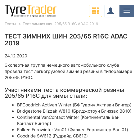
Нави
Тесты
Тест зимних шин 205/65 R16C ADAC 2019
ТЕСТ ЗИМНИХ ШИН 205/65 R16C ADAC
2019
24.12.2020
Экспертная группа немецкого автомобильного клуба
провела тест легкогрузовой зимней резины в типоразмере
205/65 Р16C.
Участниками теста коммерческой резины
205/65 Р16C для зимы стали:
BFGoodrich Activan Winter (БФГудрич Активан Винтер)
Bridgestone Blizzak W810 (Бриджстоун Близзак В810)
Continental VanContact Winter (Континенталь Ван
Контакт Винтер)
Falken Eurowinter Van01 (Фалкен Евровинтер Ван 01)
Goodride SW612 (Гудрайд СВ612)