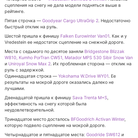
сцепления на снегу не дала модели подняться выше в
рейтинге.
Пятая строчка —
Goodyear Cargo UltraGrip 2
. Недостаточно
быстрый отклик на руль.
Шестой пришла к финишу
Falken Eurowinter Van01
. Как и у
Vredestein ее недостаток сцепление на снежной дороге.
Места с седьмого по десятое заняли
Bridgestone Blizzak
W810, Kumho PorTran CW51, Matador MPS 530 Sibir Snow Van
и
Uniroyal Snow Max 2
. Их проблемная сторона — отклик на
руль с задержкой.
Одиннадцатая строка —
Yokohama W.Drive WY01
. Ее
результаты на мокрой дороге оказались далеко не
лучшими.
Двенадцатой пришла к финишу
Sava Trenta M+S
,
эффективность на снегу которой была
неудовлетворительной.
Тринадцатое место досталось
BFGoodrich Activan Winter
,
которую подвело сцепление на мокрой дороге.
Четырнадцатое и пятнадцатое места:
Goodride SW612
и