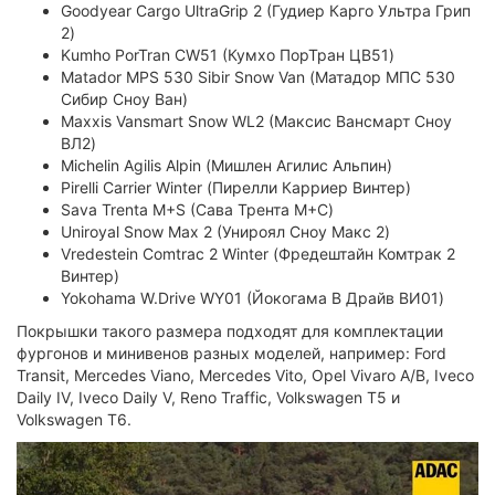
Goodyear Cargo UltraGrip 2 (Гудиер Карго Ультра Грип
2)
Kumho PorTran CW51 (Кумхо ПорТран ЦВ51)
Matador MPS 530 Sibir Snow Van (Матадор МПС 530
Сибир Сноу Ван)
Maxxis Vansmart Snow WL2 (Максис Вансмарт Сноу
ВЛ2)
Michelin Agilis Alpin (Мишлен Агилис Альпин)
Pirelli Carrier Winter (Пирелли Карриер Винтер)
Sava Trenta M+S (Сава Трента М+С)
Uniroyal Snow Max 2 (Унироял Сноу Макс 2)
Vredestein Comtrac 2 Winter (Фредештайн Комтрак 2
Винтер)
Yokohama W.Drive WY01 (Йокогама В Драйв ВИ01)
Покрышки такого размера подходят для комплектации
фургонов и минивенов разных моделей, например: Ford
Transit, Mercedes Viano, Mercedes Vito, Opel Vivaro A/B, Iveco
Daily IV, Iveco Daily V, Reno Traffic, Volkswagen T5 и
Volkswagen T6.