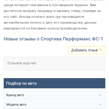
Sportiva
среди интернет-магазинов и поставщиков Украины. Вам
Все бренды
достаточно выбрать продавца и заказать товар, перейдя на
его сайт. Иногда полезно знать где производится
Тип транспортного средства
автомобильное колесо и дату его производства, данные
Усиленная шина
маркируются на боковине колеса производителем.
Новые отзывы о Спортива Перформанс ФС-1
Добавить отзыв
Сбросить
Подобрать
Отзывов еще нет
Подбор по авто