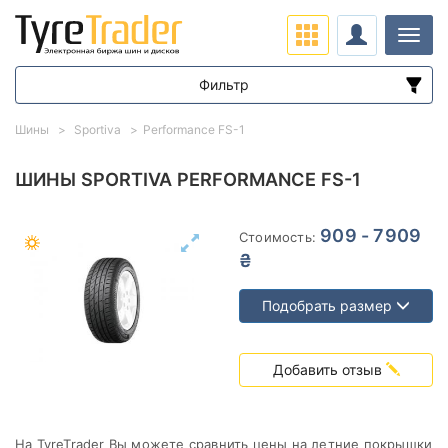
Нави
Фильтр
Диапазон цен
Шины
Sportiva
Performance FS-1
от
до
ШИНЫ SPORTIVA PERFORMANCE FS-1
Подбор по параметрам
909 - 7909
Стоимость:
₴
Подобрать размер
Сезон
Добавить отзыв
На TyreTrader Вы можете сравнить цены на летние покрышки