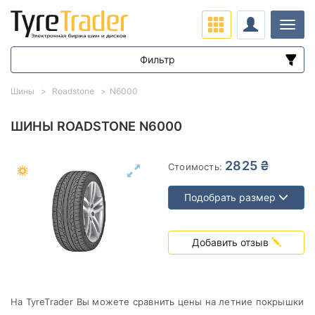
Нави
Фильтр
Диапазон цен
Шины
Roadstone
N6000
от
до
ШИНЫ ROADSTONE N6000
Подбор по параметрам
2825 ₴
Стоимость:
Подобрать размер
Добавить отзыв
Сезон
На TyreTrader Вы можете сравнить цены на летние покрышки