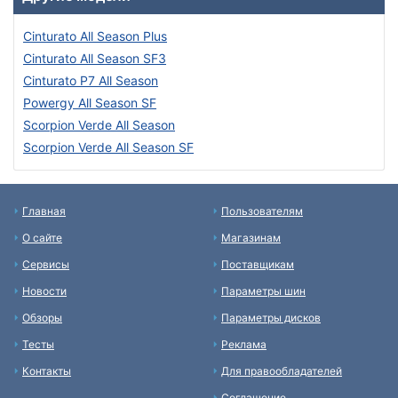
Cinturato All Season Plus
Cinturato All Season SF3
Cinturato P7 All Season
Powergy All Season SF
Scorpion Verde All Season
Scorpion Verde All Season SF
Главная
Пользователям
О сайте
Магазинам
Сервисы
Поставщикам
Новости
Параметры шин
Обзоры
Параметры дисков
Тесты
Реклама
Контакты
Для правообладателей
Соглашение