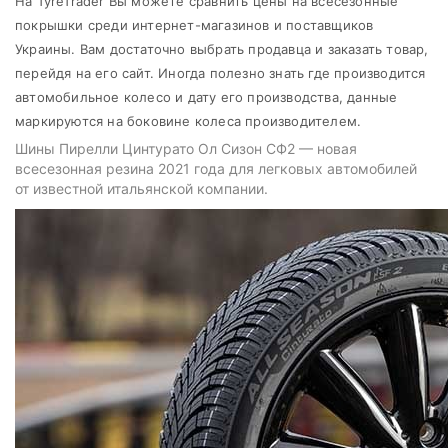
На TyreTrader Вы можете сравнить цены на всесезонные
Pirelli
покрышки среди интернет-магазинов и поставщиков
Все бренды
Украины. Вам достаточно выбрать продавца и заказать товар,
Тип транспортного средства
перейдя на его сайт. Иногда полезно знать где производится
автомобильное колесо и дату его производства, данные
Усиленная шина
маркируются на боковине колеса производителем.
Шины Пирелли Цинтурато Ол Сизон СФ2 — новая
всесезонная резина 2021 года для легковых автомобилей
от известной итальянской компании.
Сбросить
Подобрать