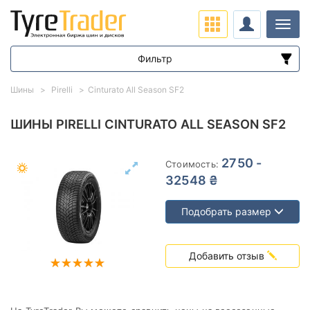
Нави
Фильтр
Диапазон цен
Шины
Pirelli
Cinturato All Season SF2
от
до
ШИНЫ PIRELLI CINTURATO ALL SEASON SF2
Подбор по параметрам
2750 -
Стоимость:
32548 ₴
Подобрать размер
Сезон
Добавить отзыв