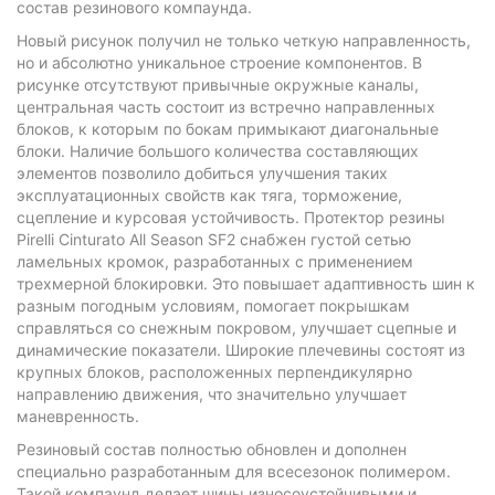
состав резинового компаунда.
Новый рисунок получил не только четкую направленность,
но и абсолютно уникальное строение компонентов. В
рисунке отсутствуют привычные окружные каналы,
центральная часть состоит из встречно направленных
блоков, к которым по бокам примыкают диагональные
блоки. Наличие большого количества составляющих
элементов позволило добиться улучшения таких
эксплуатационных свойств как тяга, торможение,
сцепление и курсовая устойчивость. Протектор резины
Pirelli Cinturato All Season SF2 снабжен густой сетью
ламельных кромок, разработанных с применением
трехмерной блокировки. Это повышает адаптивность шин к
разным погодным условиям, помогает покрышкам
справляться со снежным покровом, улучшает сцепные и
динамические показатели. Широкие плечевины состоят из
крупных блоков, расположенных перпендикулярно
направлению движения, что значительно улучшает
маневренность.
Резиновый состав полностью обновлен и дополнен
специально разработанным для всесезонок полимером.
Такой компаунд делает шины износоустойчивыми и