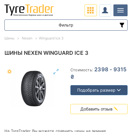
Нави
Фильтр
Диапазон цен
Шины
Nexen
Winguard Ice 3
от
до
ШИНЫ NEXEN WINGUARD ICE 3
Подбор по параметрам
2398 - 9315
Стоимость:
₴
Подобрать размер
Сезон
Добавить отзыв
На TyreTrader Вы можете сравнить цены на зимние