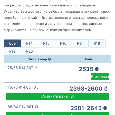
Nexen
покрышки среди интернет-магазинов и поставщиков
Все бренды
Украины. Вам достаточно выбрать продавца и заказать товар,
перейдя на его сайт. Иногда полезно знать где производится
Тип транспортного средства
автомобильное колесо и дату его производства, данные
Усиленная шина
маркируются на боковине колеса производителем.
Все
R14
R15
R16
R17
R18
R19
R20
Сбросить
Подобрать
Типоразмер
Цена
175/65 R14 86T XL
2535 ₴
В магазин
175/70 R14 88T XL
2398-2600 ₴
Сравнить цены
(
2)
185/60 R14 86T XL
2581-2645 ₴