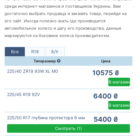
Michelin
среди интернет-магазинов и поставщиков Украины. Вам
Все бренды
достаточно выбрать продавца и заказать товар, перейдя на
его сайт. Иногда полезно знать где производится
Тип транспортного средства
автомобильное колесо и дату его производства, данные
Усиленная шина
маркируются на боковине колеса производителем.
Все
R19
Б/У
Типоразмер
Цена
Сбросить
Подобрать
225/40 ZR19 93W XL M0
10575 ₴
В магазин
225/45 R19 92V
6400 ₴
В магазин
225/50 R17 глубина протектора 6 мм
5400 ₴
Смотреть
(
1)