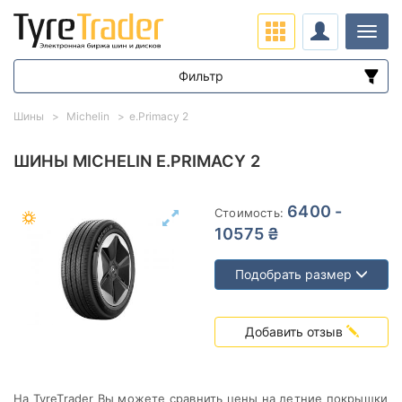
Нави
Фильтр
Диапазон цен
Шины
Michelin
e.Primacy 2
от
до
ШИНЫ MICHELIN E.PRIMACY 2
Подбор по параметрам
6400 -
Стоимость:
10575 ₴
Подобрать размер
Сезон
Добавить отзыв
На TyreTrader Вы можете сравнить цены на летние покрышки