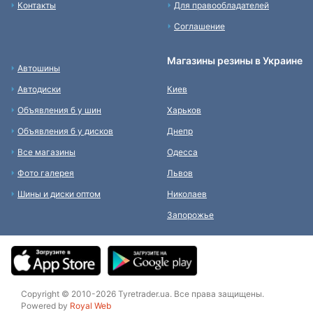
Контакты
Для правообладателей
Соглашение
Магазины резины в Украине
Автошины
Автодиски
Киев
Объявления б у шин
Харьков
Объявления б у дисков
Днепр
Все магазины
Одесса
Фото галерея
Львов
Шины и диски оптом
Николаев
Запорожье
Copyright © 2010-2026 Tyretrader.ua. Все права защищены.
Powered by
Royal Web