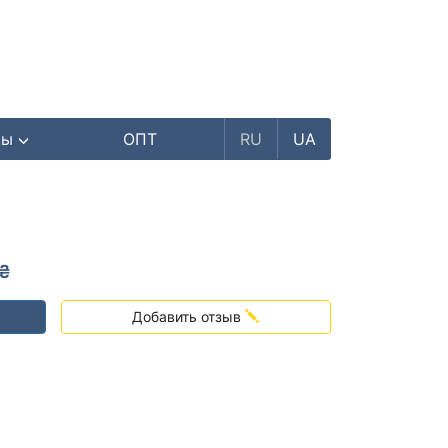
ры
ОПТ
RU
UA
 ₴
Добавить отзыв