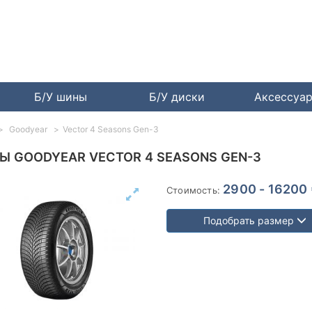
Б/У шины
Б/У диски
Аксессуа
Goodyear
Vector 4 Seasons Gen-3
Ы GOODYEAR VECTOR 4 SEASONS GEN-3
2900 - 16200
Стоимость:
Подобрать размер