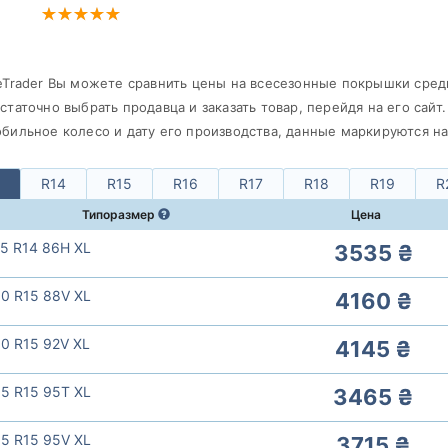
eTrader Вы можете сравнить цены на всесезонные покрышки сред
статочно выбрать продавца и заказать товар, перейдя на его сайт
бильное колесо и дату его производства, данные маркируются н
R14
R15
R16
R17
R18
R19
R
Типоразмер
Цена
5 R14 86H XL
3535 ₴
0 R15 88V XL
4160 ₴
0 R15 92V XL
4145 ₴
5 R15 95T XL
3465 ₴
5 R15 95V XL
3715 ₴